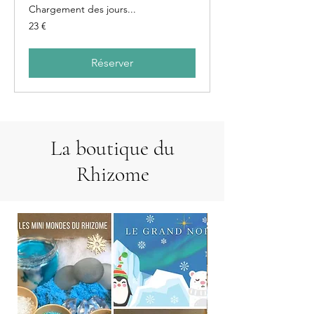
Chargement des jours...
23
23 €
euros
Réserver
La boutique du
Rhizome