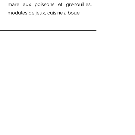
mare aux poissons et grenouilles,
modules de jeux, cuisine à boue...
Caroline
« Super stage pour mon fils avec
une équipe au top. Merci Julie
d'occuper nos enfants avec
bienveillance et autour de supers
thèmes. »