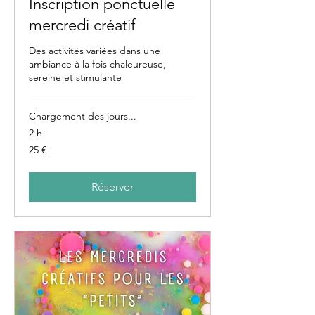
Inscription ponctuelle
mercredi créatif
Des activités variées dans une
ambiance à la fois chaleureuse,
sereine et stimulante
Chargement des jours...
2 h
25
25 €
euros
Réserver