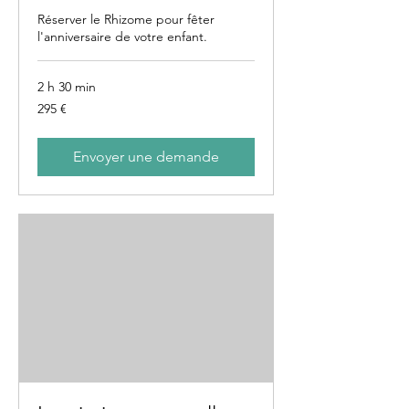
Réserver le Rhizome pour fêter
l'anniversaire de votre enfant.
2 h 30 min
295
295 €
euros
Envoyer une demande