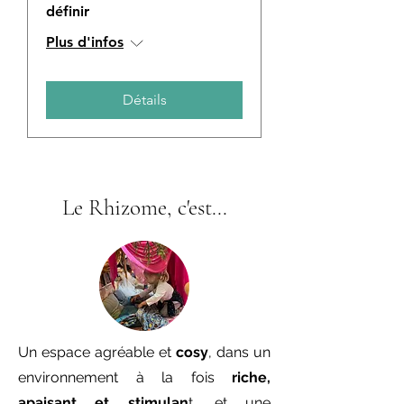
définir
Plus d'infos
Détails
Le Rhizome, c'est...
Un espace agréable et
cosy
, dans un
environnement à la fois
riche,
apaisant et stimulan
t, et une