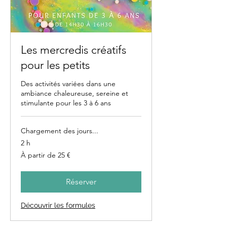
Les mercredis créatifs
pour les petits
Des activités variées dans une
ambiance chaleureuse, sereine et
stimulante pour les 3 à 6 ans
Chargement des jours...
2 h
À
À partir de 25 €
partir
de
25
euros
Réserver
Découvrir les formules