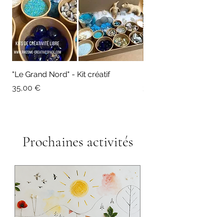
"Le Grand Nord" - Kit créatif
"Le château des neige
Prix
Prix
35,00 €
35,00 €
Prochaines activités