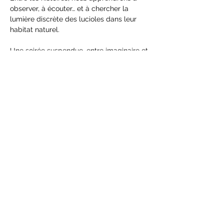
observer, à écouter… et à chercher la 
lumière discrète des lucioles dans leur 
habitat naturel.
Une soirée suspendue, entre imaginaire et 
nature, où l’on marche à pas feutrés, les 
yeux grands ouverts.
Informations pratiques :
Date & heure : Le samedi 27 juin…
Afficher plus
Partager cet événement